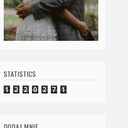
STATISTICS
1
2
2
0
2
7
1
DODAJ MNIE