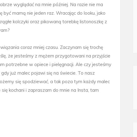
dobrze wyglądać na mnie później. Na razie nie ma
 być mamą nie jeden raz. Wracając do looku, jako
ągłe kolczyki oraz pikowaną torebkę listonoszkę z
 wam?
ozwiązania coraz mniej czasu. Zaczynam się trochę
yślę, że jesteśmy z mężem przygotowani na przyjście
 potrzebne w opiece i pielęgnacji. Ale czy jesteśmy
 gdy już malec pojawi się na świecie. To nasz
ożemy się spodziewać, a tak poza tym każdy malec
e się kochani i zapraszam do mnie na Insta, tam