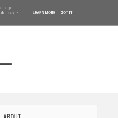
ser-agent
rate usage
LEARN MORE
GOT IT
ABOUT