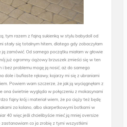
ą, tym razem z fajną sukienką w stylu babydoll od
zami stały się totalnym hitem, dlatego gdy zobaczyłam
sze ją zamówić. Od samego początku miałam w głowie
 mój już ogromny ciążowy brzuszek zmieści się w ten
em i bez problemu mogę ją nosić, aż do samego
 dole i bufiaste rękawy, kojarzy mi się z ubraniami
ckiem. Powiem wam szczerze, że jak ją wyciągnęłam z
 że ona świetnie wygląda w połączeniu z mokasynami
dzo fajny krój i materiał wiem, że po ciąży też będę
ozakami za kolano, albo skarpetkowymi botkami w
 40 więc jeśli chcielibyście mieć ją mniej oversize
 zastanawiam co ja zrobię z tymi wszystkimi