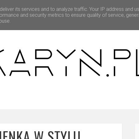
eliver its services and to analyze traffic. Your IP address and u
BEAUTY
O MNIE
WSPÓŁPRACA
ormance and security metrics to ensure quality of service, gene
buse.
IENKA W STYLU