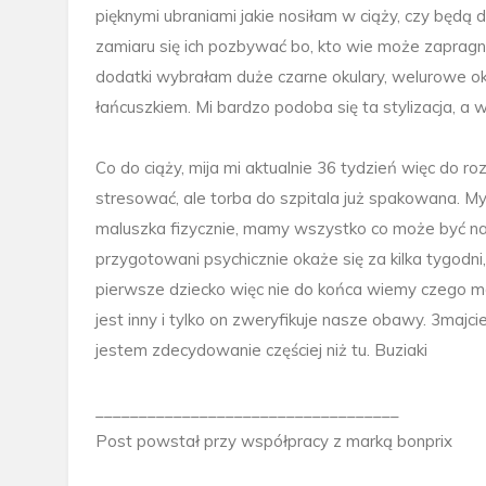
pięknymi ubraniami jakie nosiłam w ciąży, czy będą 
zamiaru się ich pozbywać bo, kto wie może zapragnę
dodatki wybrałam duże czarne okulary, welurowe okr
łańcuszkiem. Mi bardzo podoba się ta stylizacja, a
Co do ciąży, mija mi aktualnie 36 tydzień więc do r
stresować, ale torba do szpitala już spakowana. M
maluszka fizycznie, mamy wszystko co może być nam
przygotowani psychicznie okaże się za kilka tygodni,
pierwsze dziecko więc nie do końca wiemy czego m
jest inny i tylko on zweryfikuje nasze obawy. 3majci
jestem zdecydowanie częściej niż tu. Buziaki
___________________________________
Post powstał przy współpracy z marką bonprix