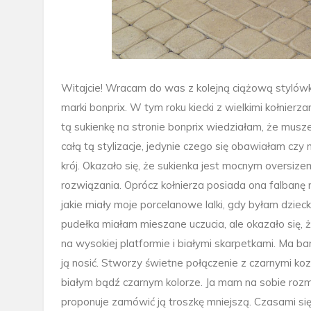
Witajcie! Wracam do was z kolejną ciążową stylówk
marki bonprix. W tym roku kiecki z wielkimi kołnier
tą sukienkę na stronie bonprix wiedziałam, że mu
całą tą stylizacje, jedynie czego się obawiałam czy
krój. Okazało się, że sukienka jest mocnym oversiz
rozwiązania. Oprócz kołnierza posiada ona falbanę na
jakie miały moje porcelanowe lalki, gdy byłam dzie
pudełka miałam mieszane uczucia, ale okazało się,
na wysokiej platformie i białymi skarpetkami. Ma bar
ją nosić. Stworzy świetne połączenie z czarnymi k
białym bądź czarnym kolorze. Ja mam na sobie rozmiar
proponuje zamówić ją troszkę mniejszą. Czasami się