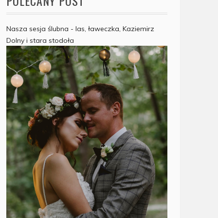
POLECANY POST
Nasza sesja ślubna - las, ławeczka, Kaziemirz
Dolny i stara stodoła