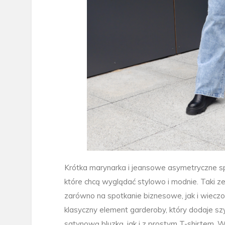
Krótka marynarka i jeansowe asymetryczne sp
które chcą wyglądać stylowo i modnie. Taki ze
zarówno na spotkanie biznesowe, jak i wieczo
klasyczny element garderoby, który dodaje szy
satynową bluzką, jak i z prostym T-shirtem. 