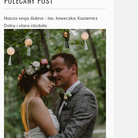
POLECANY POST
Nasza sesja ślubna - las, ławeczka, Kaziemirz
Dolny i stara stodoła