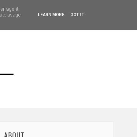
ser-agent
rate usage
LEARN MORE
GOT IT
ABOUT