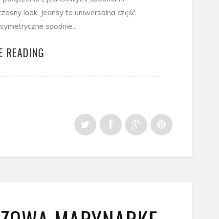
zesny look. Jeansy to uniwersalna część
Asymetryczne spodnie...
E READING