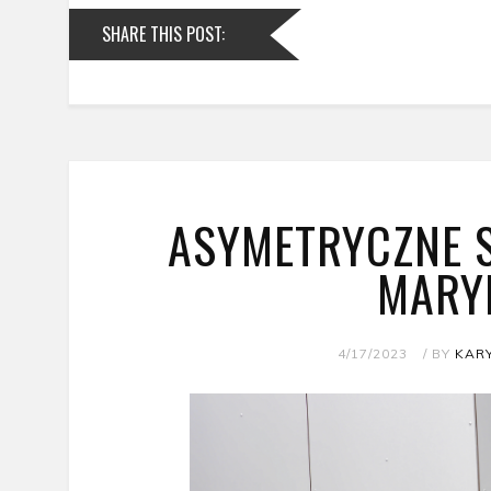
SHARE THIS POST:
ASYMETRYCZNE S
MARY
4/17/2023
/ BY
KARY