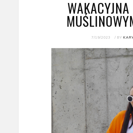
WAKACYJNA 
MUŚLINOWY
7/19/2023
/ BY
KARY