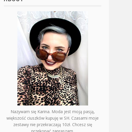
Nazywam się Karina. Moda jest moją pasją,
większość ciuszków kupuję w SH. Czasami moje
zestawy nie przekraczają 10zł. Chcesz się
przekonać zapraszam.