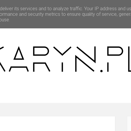
eliver its services and to analyze traffic. Your IP address and u
BEAUTY
O MNIE
WSPÓŁPRACA
ormance and security metrics to ensure quality of service, gene
buse.