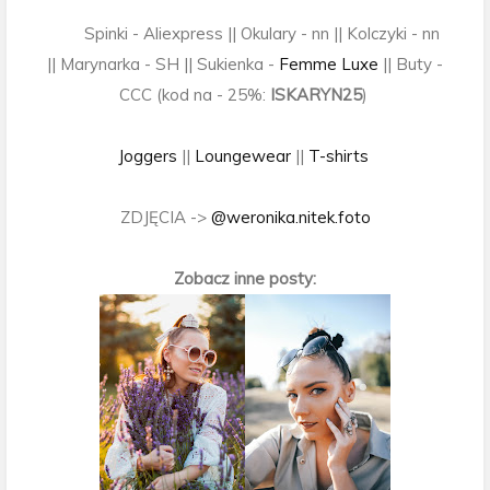
Spinki - Aliexpress || Okulary - nn || Kolczyki - nn
|| Marynarka - SH || Sukienka -
Femme Luxe
|| Buty -
CCC (kod na - 25%:
ISKARYN25
)
Joggers
||
Loungewear
||
T-shirts
ZDJĘCIA ->
@weronika.nitek.foto
Zobacz inne posty: