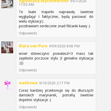
Agnieszka Mycoffeetime
9/07/2020
11:03 AM
Te białe traperki naprawdę świetnie
wyglądają! I faktycznie, będą pasować do
wielu stylizacji:)
pozdrawiam serdecznie znad filiżanki kawy :)
Odpowiedz
Klara van Pure
9/09/2020 8:08 PM
wow! dziewczyno powalasz!<3 masz tak
zajebiste poczucie stylu :)! genialna stylizacja
:)))
Odpowiedz
ważkowa
9/10/2020 2:17 PM
Coraz bardziej przekonuje się do dłuższych
damskich marynarek, potrafią świetnie
dopełnić stylizacje :)
Odpowiedz