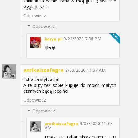
sukienka idealnie trafia w mój gust ;) świetnie
wyglądasz :)
Odpowiedz
Odpowiedzi
9/24/2020 7:36 PM
karyn.pl
💛♥️🧡
anrikaiszafagra
9/03/2020 11:37 AM
Extra ta stylizacja!
A te buty też sobie kupuje do moich małych
czarnych będą idealne!
Odpowiedz
Odpowiedzi
9/03/2020 11:37
anrikaiszafagra
AM
Dzięki, za rabat skorzystam :D :D