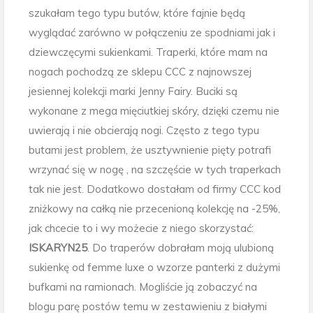
szukałam tego typu butów, które fajnie będą
wyglądać zarówno w połączeniu ze spodniami jak i
dziewczęcymi sukienkami. Traperki, które mam na
nogach pochodzą ze sklepu CCC z najnowszej
jesiennej kolekcji marki Jenny Fairy. Buciki są
wykonane z mega mięciutkiej skóry, dzięki czemu nie
uwierają i nie obcierają nogi. Często z tego typu
butami jest problem, że usztywnienie pięty potrafi
wrzynać się w nogę , na szczęście w tych traperkach
tak nie jest. Dodatkowo dostałam od firmy CCC kod
zniżkowy na całką nie przecenioną kolekcję na -25%,
jak chcecie to i wy możecie z niego skorzystać:
ISKARYN25
. Do traperów dobrałam moją ulubioną
sukienkę od femme luxe o wzorze panterki z dużymi
bufkami na ramionach. Mogliście ją zobaczyć na
blogu parę postów temu w zestawieniu z białymi