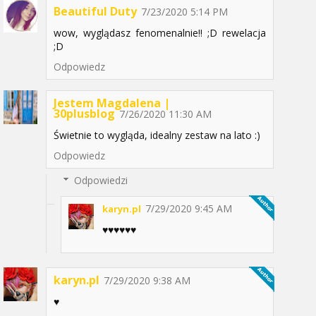
Beautiful Duty
7/23/2020 5:14 PM
wow, wyglądasz fenomenalnie!! ;D rewelacja
;D
Odpowiedz
Jestem Magdalena |
30plusblog
7/26/2020 11:30 AM
Świetnie to wygląda, idealny zestaw na lato :)
Odpowiedz
Odpowiedzi
7/29/2020 9:45 AM
karyn.pl
♥️♥️♥️♥️♥️♥️
karyn.pl
7/29/2020 9:38 AM
♥️