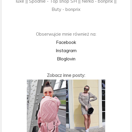
luxe || Spodnie - Top shop SH || Nerka - bonprix ||
Buty - bonprix
Obserwujcie mnie również na:
Facebook
Instagram
Bloglovin
Zobacz inne posty: