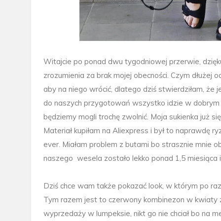
Witajcie po ponad dwu tygodniowej przerwie, dzię
zrozumienia za brak mojej obecności. Czym dłużej 
aby na niego wrócić, dlatego dziś stwierdziłam, że
do naszych przygotowań wszystko idzie w dobrym kie
będziemy mogli trochę zwolnić. Moja sukienka już się s
Materiał kupiłam na Aliexpress i był to naprawdę ry
ever. Miałam problem z butami bo strasznie mnie obci
naszego
wesela zostało lekko ponad 1,5 miesiąca i
Dziś chce wam także pokazać look, w którym po ra
Tym razem jest to czerwony kombinezon w kwiaty 
wyprzedaży w lumpeksie, nikt go nie chciał bo na m