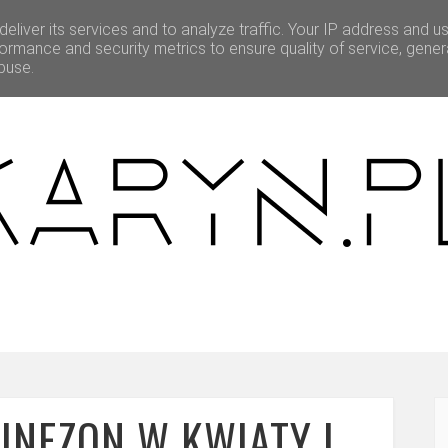
eliver its services and to analyze traffic. Your IP address and u
BEAUTY
O MNIE
WSPÓŁPRACA
ormance and security metrics to ensure quality of service, gene
buse.
NEZON W KWIATY I