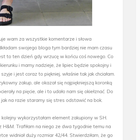
kuje wam za wszystkie komentarze i słowa
odkładam swojego bloga tym bardziej nie mam czasu
 jest to ten dzień gdy wrzucę w końcu coś nowego. Co
runku i mamy nadzieje, że lipiec będzie spokojny i
zyje i jest coraz to piękniej, właśnie tak jak chciałam.
zykowny zakup, ale okazał się najpiękniejszą koronką
erały na pięcie, ale i to udało nam się okiełznać. Do
 jak na razie staramy się stres odstawić na bok.
z kolejny wykorzystałam element zakupiony w SH.
z H&M. Trafiłam na niego ze dwa tygodnie temu na
etce widniał duży rozmiar 42/44. Stwierdziłam, że go