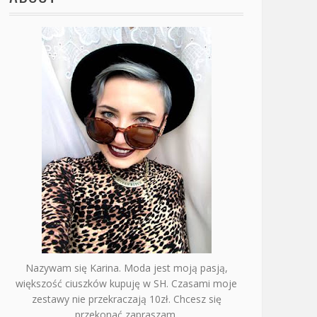
Nazywam się Karina. Moda jest moją pasją,
większość ciuszków kupuję w SH. Czasami moje
zestawy nie przekraczają 10zł. Chcesz się
przekonać zapraszam.