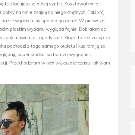
będzie lądujesz w mojej szafie. Kosztował mnie
e dobry na mnie znajdę na niego chętnych. Taki krój
 da się w jakiś fajny sposób go ograć. W pierwszej
 takim płaskim wydaniu wygląda fajnie. Dobrałam do
arzeczony mówi te ortopedyczne. Klapki to też zakup za
bka pochodzi z tego samego outletu i kupiłam ją za
 wyglądają super słodko, są bardzo wygodne i
cji. Przechodziłam w nich większość czasu. Jak wam