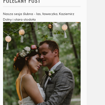
POLECANY POST
Nasza sesja ślubna - las, ławeczka, Kaziemirz
Dolny i stara stodoła