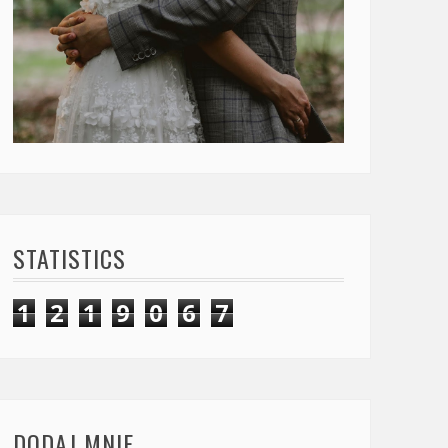
STATISTICS
1
2
1
9
0
6
7
DODAJ MNIE