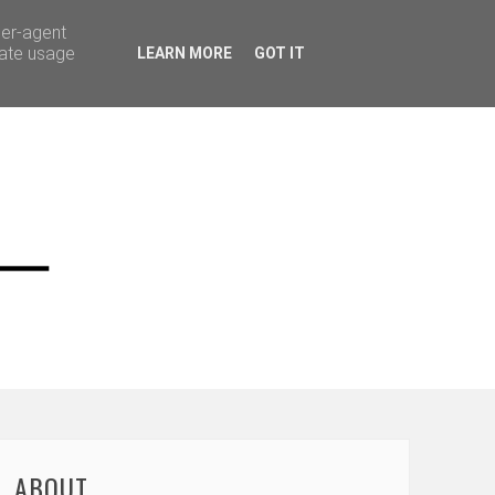
ser-agent
rate usage
LEARN MORE
GOT IT
ABOUT