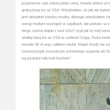
przymierze i jak zobaczyłam cenę, mowie dobra co 
grubą kasę bo aż 10zł. Wiedziałam, że jak nie będzi
jest aktualnie bardzo modny, dlatego wiedziałam że
wersji miałam wystąpić w szpilkach, ale jednak i w
niego czarne klapki z serii UGLY, czyli jak to mój n
wielką kasę bo aż 15zł w outlecie Cropp. Duża tore
niecałe 30 zł więc całkiem nieźle. Klapki chodź nie
towarzyszyły mi podczas ostatniego wyjazdu do Gre
się podoba taki look kochani?