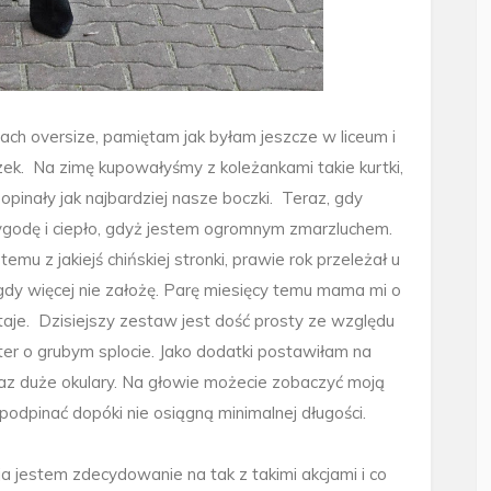
zach oversize, pamiętam jak byłam jeszcze w liceum i
zek.
Na zimę kupowałyśmy z koleżankami takie kurtki,
pinały jak najbardziej nasze boczki.
Teraz, gdy
godę i ciepło, gdyż jestem ogromnym zmarzluchem.
u z jakiejś chińskiej stronki, prawie rok przeleżał u
gdy więcej nie założę. Parę miesięcy temu mama mi o
taje.
Dzisiejszy zestaw jest dość prosty ze względu
ter o grubym splocie. Jako dodatki postawiłam na
az duże okulary. Na głowie możecie zobaczyć moją
 podpinać dopóki nie osiągną minimalnej długości.
jestem zdecydowanie na tak z takimi akcjami i co