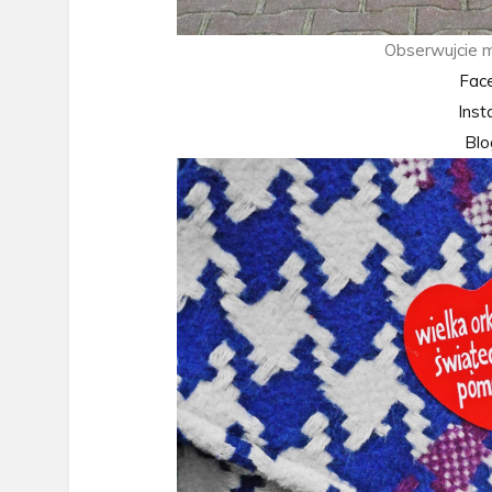
Obserwujcie m
Fac
Ins
Blo