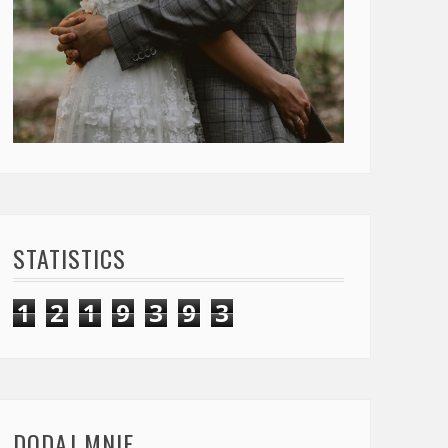
STATISTICS
1
2
1
9
3
9
3
DODAJ MNIE