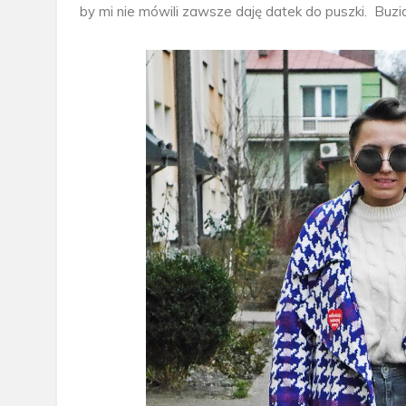
by mi nie mówili zawsze daję datek do puszki.
Buzia