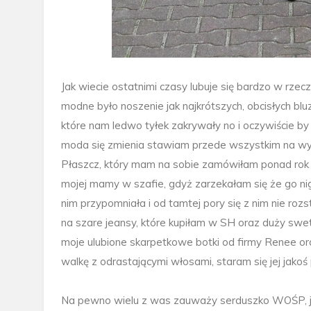
Jak wiecie ostatnimi czasy lubuje się bardzo w rzec
modne było noszenie jak najkrótszych, obcisłych blu
które nam ledwo tyłek zakrywały no i oczywiście by o
moda się zmienia stawiam przede wszystkim na wy
Płaszcz, który mam na sobie zamówiłam ponad rok tem
mojej mamy w szafie, gdyż zarzekałam się że go ni
nim przypomniała i od tamtej pory się z nim nie rozs
na szare jeansy, które kupiłam w SH oraz duży swe
moje ulubione skarpetkowe botki od firmy Renee or
walkę z odrastającymi włosami, staram się jej jakoś
Na pewno wielu z was zauważy serduszko WOŚP, ja 