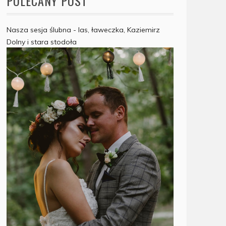
POLECANY POST
Nasza sesja ślubna - las, ławeczka, Kaziemirz
Dolny i stara stodoła