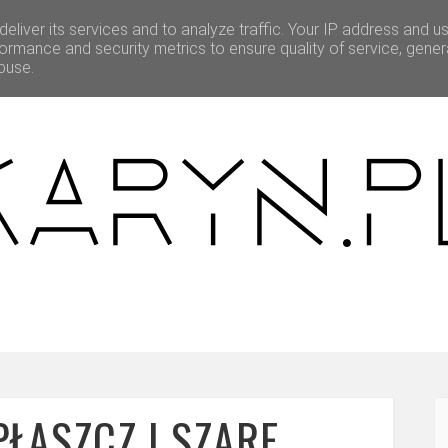
eliver its services and to analyze traffic. Your IP address and u
BEAUTY
O MNIE
WSPÓŁPRACA
ormance and security metrics to ensure quality of service, gene
buse.
ŁASZCZ I SZARE