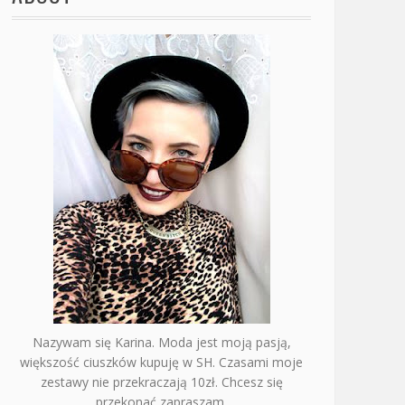
Nazywam się Karina. Moda jest moją pasją,
większość ciuszków kupuję w SH. Czasami moje
zestawy nie przekraczają 10zł. Chcesz się
przekonać zapraszam.