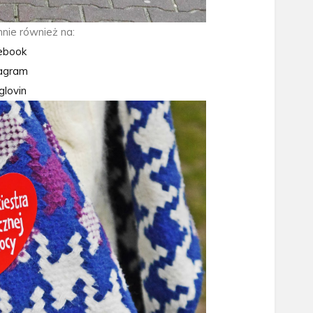
nie również na:
ebook
tagram
glovin