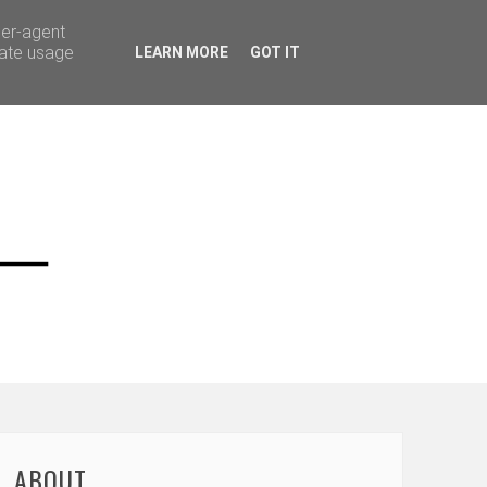
ser-agent
rate usage
LEARN MORE
GOT IT
ABOUT