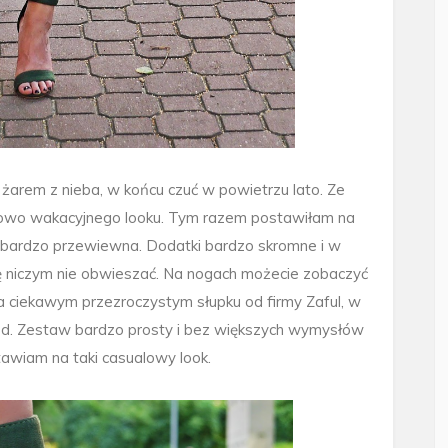
żarem z nieba, w końcu czuć w powietrzu lato. Ze
powo wakacyjnego looku. Tym razem postawiłam na
t bardzo przewiewna. Dodatki bardzo skromne i w
 się niczym nie obwieszać. Na nogach możecie zobaczyć
na ciekawym przezroczystym słupku od firmy Zaful, w
ed. Zestaw bardzo prosty i bez większych wymysłów
stawiam na taki casualowy look.