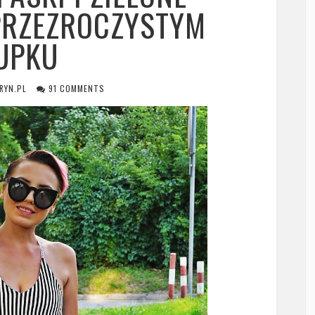
PRZEZROCZYSTYM
UPKU
RYN.PL
91 COMMENTS