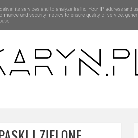
eliver its services and to analyze traffic. Your IP address and u
BEAUTY
O MNIE
WSPÓŁPRACA
ormance and security metrics to ensure quality of service, gene
buse.
ASKI I ZIELONE