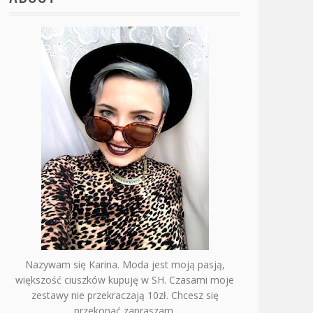
Nazywam się Karina. Moda jest moją pasją,
większość ciuszków kupuję w SH. Czasami moje
zestawy nie przekraczają 10zł. Chcesz się
przekonać zapraszam.