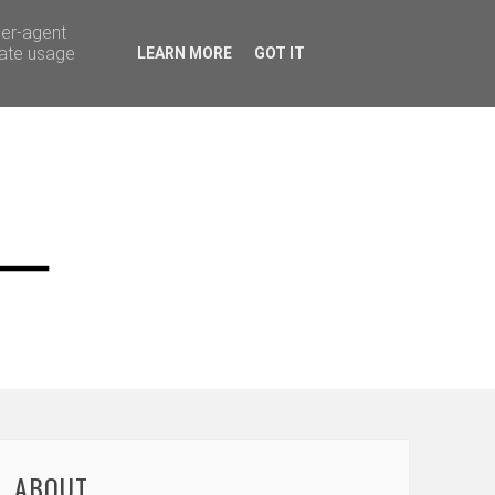
ser-agent
rate usage
LEARN MORE
GOT IT
ABOUT