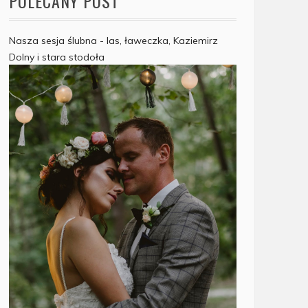
POLECANY POST
Nasza sesja ślubna - las, ławeczka, Kaziemirz
Dolny i stara stodoła