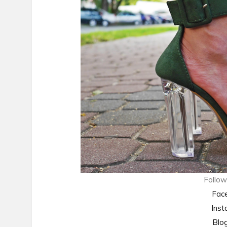
Follow
Fac
Ins
Bl
og